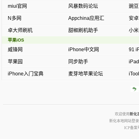
miui官网
风暴数码论坛
豌豆
N多网
Appchina应用汇
安卓
卓大师刷机
甜椒刷机助手
小米
苹果iOS
威锋网
iPhone中文网
91 
苹果园
同步助手
iPa
iPhone入门宝典
麦芽地苹果论坛
iToo
欢迎使用
新化
新化本地网站登录请
ICP备案