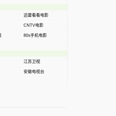
迅雷看看电影
CNTV电影
网
80s手机电影
江苏卫视
安徽电视台