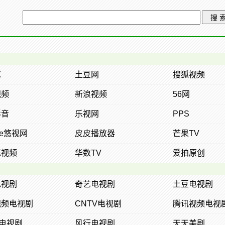
艺
土豆网
搜狐视频
视频
新浪视频
56网
影音
乐视网
PPS
ee悠视网
皮皮播放器
芒果TV
花视频
华数TV
爱拍原创
电视剧
奇艺电视剧
土豆电视剧
视频电视剧
CNTV电视剧
腾讯视频电视
V电视剧
风行电视剧
天天美剧